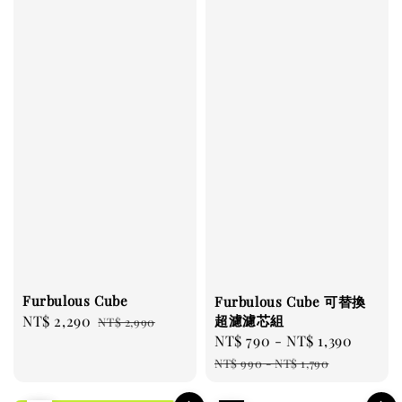
Furbulous Cube
Furbulous Cube 可替換
超濾濾芯組
Sale
NT$ 2,290
Regular
NT$ 2,990
Sale
NT$ 790
-
NT$ 1,390
Regul
price
price
price
price
NT$ 990
-
NT$ 1,790