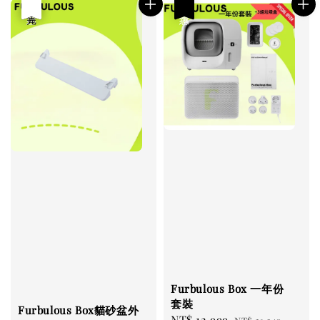
優惠
售完
優惠
Furbulous Box 一年份
套裝
Furbulous Box貓砂盆外
Sale
NT$ 12,999
Regular