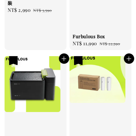
裝
Sale
NT$ 2,990
Regular
NT$ 3,590
price
price
Furbulous Box
Sale
NT$ 11,990
Regular
NT$ 22,590
price
price
優惠
優惠