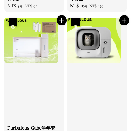
Sale
NT$ 79
Regular
Sale
NT$ 169
Regular
NT$ 99
NT$ 179
price
price
price
price
優惠
優惠
Furbulous Cube半年套