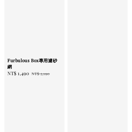
Furbulous Box專用濾砂
網
Sale
NT$ 1,490
Regular
NT$ 2,190
price
price